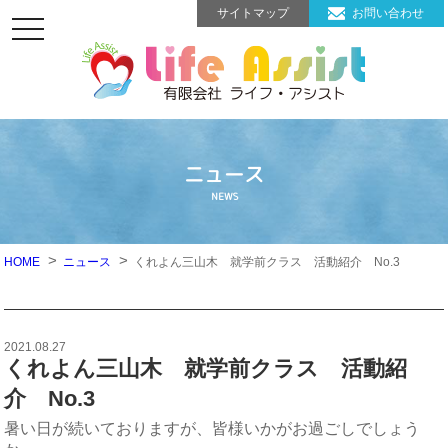
サイトマップ
お問い合わせ
toggle
navigation
ニュース
NEWS
HOME
ニュース
くれよん三山木 就学前クラス 活動紹介 No.3
2021.08.27
くれよん三山木 就学前クラス 活動紹
介 No.3
暑い日が続いておりますが、皆様いかがお過ごしでしょう