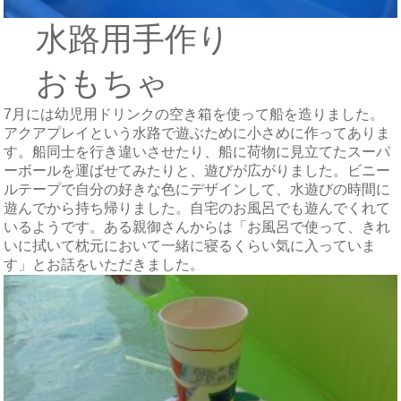
水路用手作り
おもちゃ
7月には幼児用ドリンクの空き箱を使って船を造りました。
アクアプレイという水路で遊ぶために小さめに作ってありま
す。船同士を行き違いさせたり、船に荷物に見立てたスーパ
ーボールを運ばせてみたりと、遊びが広がりました。ビニー
ルテープで自分の好きな色にデザインして、水遊びの時間に
遊んでから持ち帰りました。自宅のお風呂でも遊んでくれて
いるようです。ある親御さんからは「お風呂で使って、きれ
いに拭いて枕元において一緒に寝るくらい気に入っていま
す」とお話をいただきました。