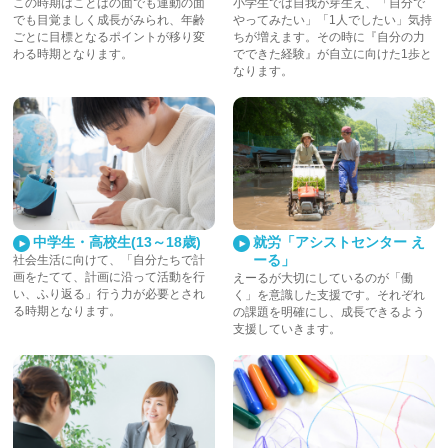
小学生では自我が芽生え、「自分で
この時期はことばの面でも運動の面
やってみたい」「1人でしたい」気持
でも目覚ましく成長がみられ、年齢
ちが増えます。その時に『自分の力
ごとに目標となるポイントが移り変
でできた経験』が自立に向けた1歩と
わる時期となります。
なります。
中学生・高校生(13～18歳)
就労「アシストセンター え
ーる」
社会生活に向けて、「自分たちで計
画をたてて、計画に沿って活動を行
えーるが大切にしているのが「働
い、ふり返る」行う力が必要とされ
く」を意識した支援です。それぞれ
る時期となります。
の課題を明確にし、成長できるよう
支援していきます。