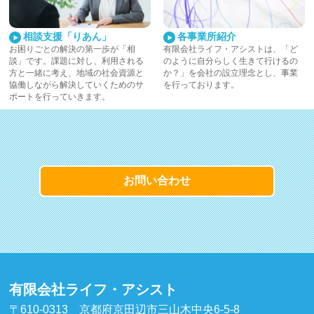
相談支援「りあん」
各事業所紹介
お困りごとの解決の第一歩が「相
有限会社ライフ・アシストは、「ど
談」です。課題に対し、利用される
のように自分らしく生きて行けるの
方と一緒に考え、地域の社会資源と
か？」を会社の設立理念とし、事業
協働しながら解決していくためのサ
を行っております。
ポートを行っていきます。
お問い合わせ
有限会社ライフ・アシスト
〒610-0313 京都府京田辺市三山木中央6-5-8