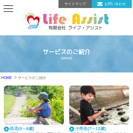
サイトマップ
お問い合わせ
toggle
navigation
サービスのご紹介
SERVICE
HOME
サービスのご紹介
小学生(7～12歳)
幼児(0～6歳)