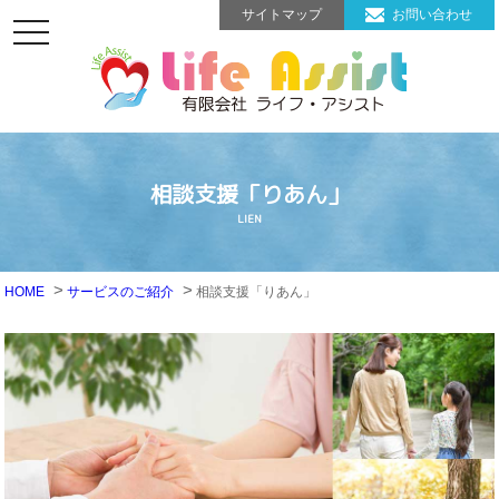
サイトマップ
お問い合わせ
toggle
navigation
相談支援「りあん」
LIEN
HOME
サービスのご紹介
相談支援「りあん」